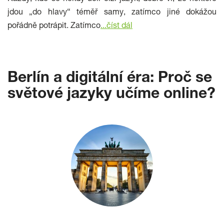
jdou „do hlavy“ téměř samy, zatímco jiné dokážou
pořádně potrápit. Zatímco
...
číst dál
Berlín a digitální éra: Proč se
světové jazyky učíme online?