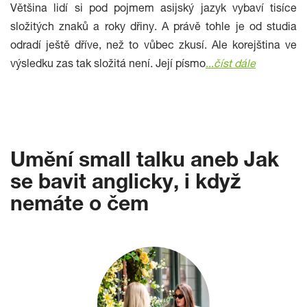
Většina lidí si pod pojmem asijský jazyk vybaví tisíce
složitých znaků a roky dřiny. A právě tohle je od studia
odradí ještě dříve, než to vůbec zkusí. Ale korejština ve
výsledku zas tak složitá není. Její písmo
...
číst dále
Umění small talku aneb Jak
se bavit anglicky, i když
nemáte o čem