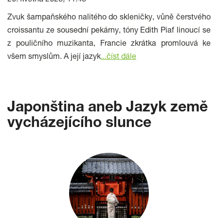
20. května 2025, 11:45
Zvuk šampaňského nalitého do skleničky, vůně čerstvého
croissantu ze sousední pekárny, tóny Edith Piaf linoucí se
z pouličního muzikanta, Francie zkrátka promlouvá ke
všem smyslům. A její jazyk
...číst dále
Japonština aneb Jazyk země
vycházejícího slunce