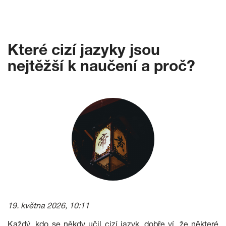
Které cizí jazyky jsou
nejtěžší k naučení a proč?
19. května 2026, 10:11
Každý, kdo se někdy učil cizí jazyk, dobře ví, že některé