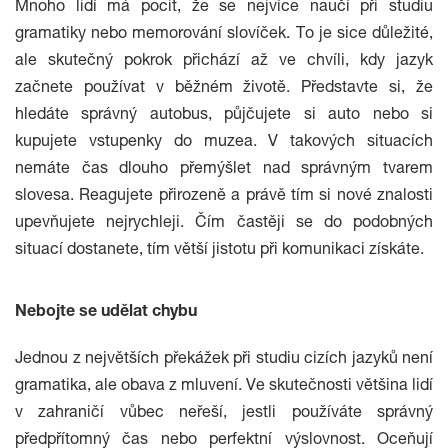
Mnoho lidí má pocit, že se nejvíce naučí při studiu
gramatiky nebo memorování slovíček. To je sice důležité,
ale skutečný pokrok přichází až ve chvíli, kdy jazyk
začnete používat v běžném životě. Představte si, že
hledáte správný autobus, půjčujete si auto nebo si
kupujete vstupenky do muzea. V takových situacích
nemáte čas dlouho přemýšlet nad správným tvarem
slovesa. Reagujete přirozeně a právě tím si nové znalosti
upevňujete nejrychleji. Čím častěji se do podobných
situací dostanete, tím větší jistotu při komunikaci získáte.
Nebojte se udělat chybu
Jednou z největších překážek při studiu cizích jazyků není
gramatika, ale obava z mluvení. Ve skutečnosti většina lidí
v zahraničí vůbec neřeší, jestli používáte správný
předpřítomný čas nebo perfektní výslovnost. Oceňují