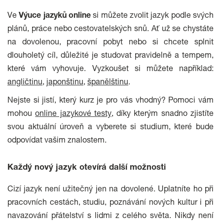
Ve
Výuce jazyků online
si můžete zvolit jazyk podle svých
plánů, práce nebo cestovatelských snů. Ať už se chystáte
na dovolenou, pracovní pobyt nebo si chcete splnit
dlouholetý cíl, důležité je studovat pravidelně a tempem,
které vám vyhovuje. Vyzkoušet si můžete například:
angličtinu
,
japonštinu
,
španělštinu
.
Nejste si jistí, který kurz je pro vás vhodný? Pomoci vám
mohou
online jazykové testy
, díky kterým snadno zjistíte
svou aktuální úroveň a vyberete si studium, které bude
odpovídat vašim znalostem.
Každý nový jazyk otevírá další možnosti
Cizí jazyk není užitečný jen na dovolené. Uplatníte ho při
pracovních cestách, studiu, poznávání nových kultur i při
navazování přátelství s lidmi z celého světa. Nikdy není