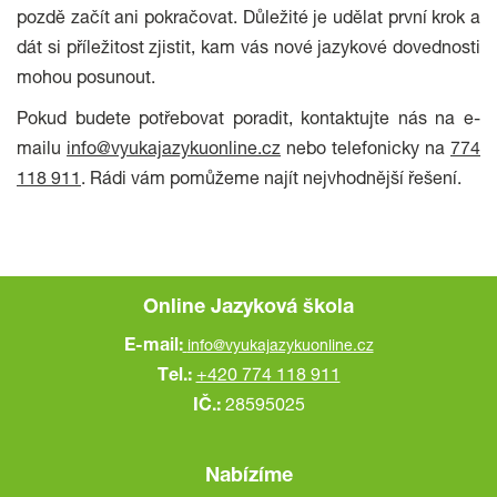
pozdě začít ani pokračovat. Důležité je udělat první krok a
dát si příležitost zjistit, kam vás nové jazykové dovednosti
mohou posunout.
Pokud budete potřebovat poradit, kontaktujte nás na e-
mailu
info@vyukajazykuonline.cz
nebo telefonicky na
774
118 911
. Rádi vám pomůžeme najít nejvhodnější řešení.
Online Jazyková škola
E-mail:
info@vyukajazykuonline.cz
Tel.:
+420 774 118 911
IČ.:
28595025
Nabízíme