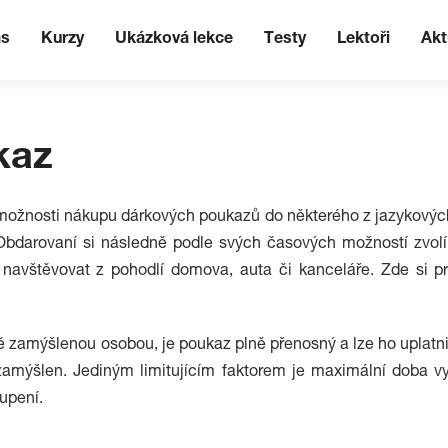
ás
Kurzy
Ukázková lekce
Testy
Lektoři
Akt
kaz
e možnosti nákupu dárkových poukazů do některého z jazykových
Obdarovaní si následně podle svých časových možností zvolí 
 navštěvovat z pohodlí domova, auta či kanceláře. Zde si p
 zamýšlenou osobou, je poukaz plně přenosný a lze ho uplatnit i
zamýšlen. Jediným limitujícím faktorem je maximální doba v
oupení.