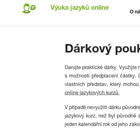
Výuka jazyků online
O n
Dárkový pou
Darujte praktické dárky. Využijt
s možností předplacení částky. 
vlastních představ, který mohou
online jazykových kurzů.
V případě nevyužití dárku původně
jazykový kurz, než byl původně 
jeden kalendářní rok od jeho zak