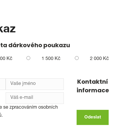
kaz
ta dárkového poukazu
000 Kč
1 500 Kč
2 000 Kč
Kontaktní
informace
te se zpracováním osobních
ů.