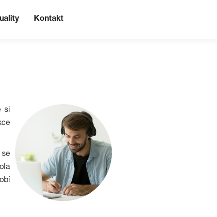
uality
Kontakt
 si
kce
 se
ola
obí