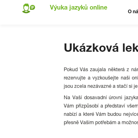
Výuka jazyků online
O n
Ukázková le
Pokud Vás zaujala některá z nám
rezervujte a vyzkoušejte naši 
jsou zcela nezávazné a stačí si je
Na Vaší dosavadní úrovni jazyka
Vám přizpůsobí a představí vše
nabízí a které Vám budou nejvíce
přesně Vašim potřebám a možn