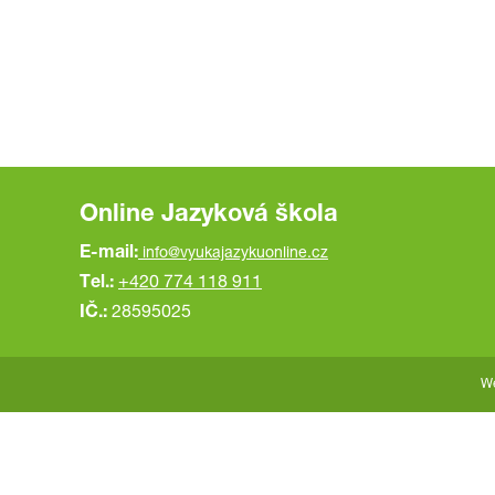
Online Jazyková škola
E-mail:
info@vyukajazykuonline.cz
Tel.:
+420 774 118 911
IČ.:
28595025
We