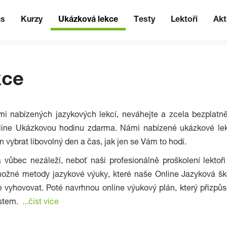
ás
Kurzy
Ukázková lekce
Testy
Lektoři
Akt
kce
i nabízených jazykových lekcí, neváhejte a zcela bezplatně
online Ukázkovou hodinu zdarma. Námi nabízené ukázkové le
n vybrat libovolný den a čas, jak jen se Vám to hodí.
 vůbec nezáleží, neboť naši profesionálně proškolení lektoři
možné metody jazykové výuky, které naše Online Jazyková šk
 vyhovovat. Poté navrhnou online výukový plán, který přizpůs
ostem.
...číst více