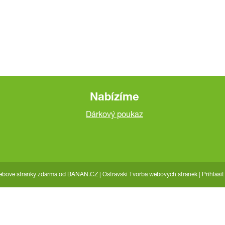
Nabízíme
Dárkový poukaz
bové stránky zdarma
od
BANAN.CZ
|
Ostravski Tvorba webových stránek
|
Přihlásit