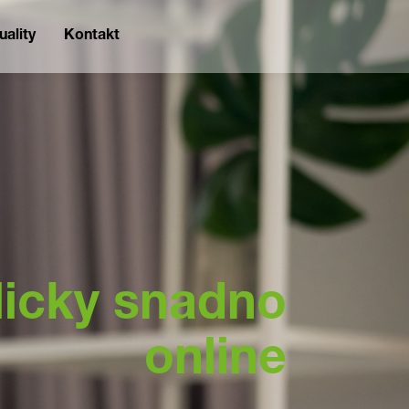
uality
Kontakt
licky snadno
online