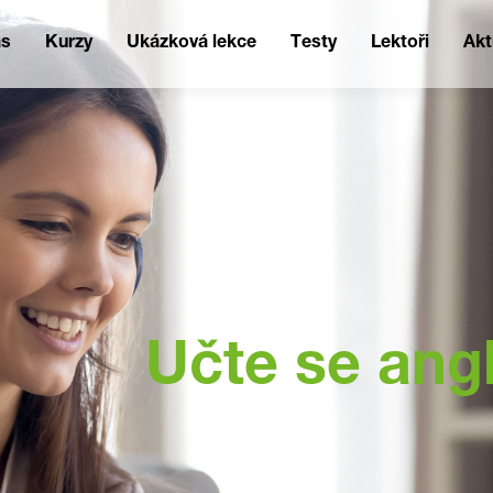
ás
Kurzy
Ukázková lekce
Testy
Lektoři
Akt
Učte se ang