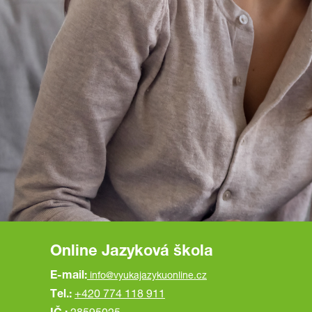
Online Jazyková škola
E-mail:
info@vyukajazykuonline.cz
Tel.:
+420 774 118 911