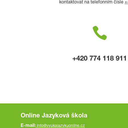
kontaktovat na telefonním čísle
+

+
420 774 118 911
Online Jazyková škola
E-mail:
info@vyukajazykuonline.cz