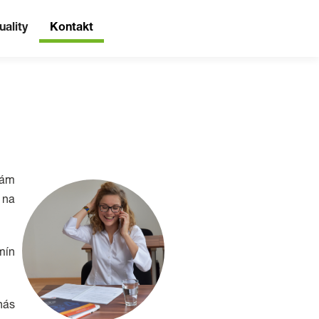
uality
Kontakt
Vám
 na
mín
nás