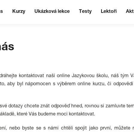
ás
Kurzy
Ukázková lekce
Testy
Lektoři
Akt
nás
dráhejte kontaktovat naší online Jazykovou školu, náš tým 
to, aby byl nápomocen s výběrem online kurzu, či odpovědí
své dotazy chcete znát odpověď hned, rovnou si zamluvte ter
základě, které Vás budeme moci kontaktovat.
jení, nebo byste se s námi chtěli spojit jako první, můžete 