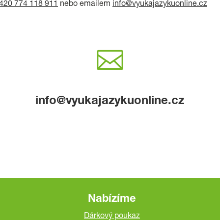
420 774 118 911
nebo emailem
info@vyukajazykuonline.cz

info@vyukajazykuonline.cz
Nabízíme
Dárkový poukaz