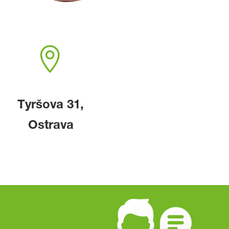

Tyršova 31,
Ostrava