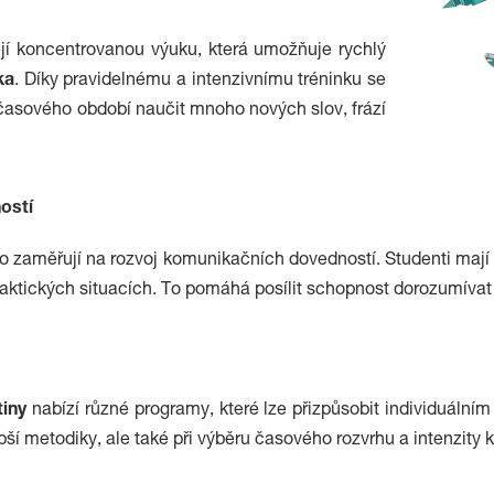
jí koncentrovanou výuku, která umožňuje rychlý
ka
. Díky pravidelnému a intenzivnímu tréninku se
asového období naučit mnoho nových slov, frází
ostí
o zaměřují na rozvoj komunikačních dovedností. Studenti mají č
praktických situacích. To pomáhá posílit schopnost dorozumívat 
tiny
nabízí různé programy, které lze přizpůsobit individuáln
lepší metodiky, ale také při výběru časového rozvrhu a intenzity 