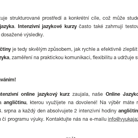
uje strukturované prostředí a konkrétní cíle, což může stu
 jazyka
.
Intenzivní jazykové
kurzy
často také zahrnují test
 dosažené výsledky.
čtiny
je tedy skvělým způsobem, jak rychle a efektivně zlepši
azyka
, zaměření na praktickou komunikaci, flexibilitu a udržuje
áváním!
ntenzivní online
jazykový
kurz
zaujala, naše
Online
Jazyk
na
angličtinu
, kterou využijete na dovolené! Na výběr máte 
. srpna a každý den absolvujete 2 intenzivní hodiny
angličti
u či programu výuky. Kontaktujte nás na e-mailu
info@vyukaja