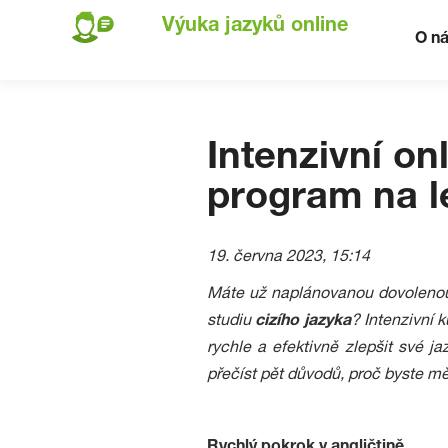
Výuka jazyků online
O n
Intenzivní on
program na l
19. června 2023, 15:14
Máte už naplánovanou dovolenou n
studiu
cizího
jazyka
? Intenzivní 
rychle a efektivně zlepšit své 
přečíst pět důvodů, proč byste měl