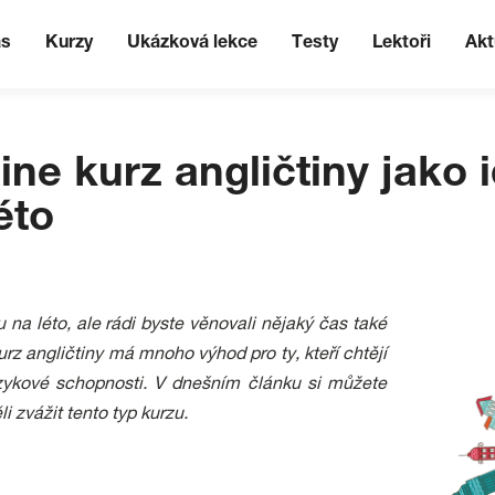
ás
Kurzy
Ukázková lekce
Testy
Lektoři
Akt
line kurz angličtiny jako 
éto
a léto, ale rádi byste věnovali nějaký čas také
kurz angličtiny má mnoho výhod pro ty, kteří chtějí
jazykové schopnosti. V dnešním článku si můžete
i zvážit tento typ kurzu.