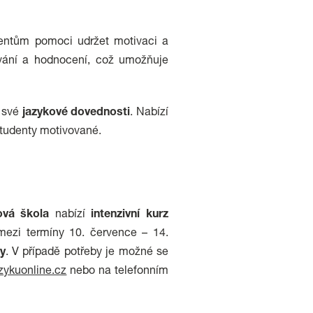
dentům pomoci udržet motivaci a
ování a hodnocení, což umožňuje
t své
jazykové dovednosti
. Nabízí
 studenty motivované.
ová
škola
nabízí
intenzivní
kurz
mezi termíny 10. července – 14.
ny
. V případě potřeby je možné se
zykuonline.cz
nebo na telefonním