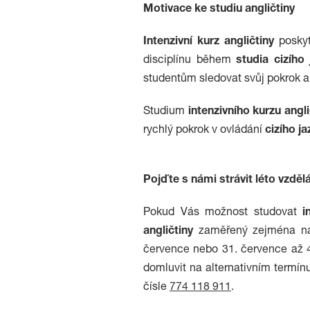
Motivace ke studiu angličtiny
Intenzivní kurz angličtiny
poskyt
disciplínu během
studia cizího
studentům sledovat svůj pokrok a
Studium
intenzivního
kurzu
angli
rychlý pokrok v ovládání
cizího j
Pojďte s námi strávit léto vzděl
Pokud Vás možnost studovat
i
angličtiny
zaměřený zejména 
července nebo 31. července až 4
domluvit na alternativním termín
čísle
774 118 911
.