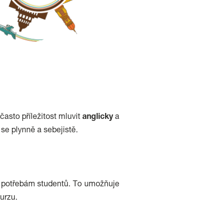
asto příležitost mluvit
anglicky
a
se plynně a sebejistě.
ím potřebám studentů. To umožňuje
kurzu.