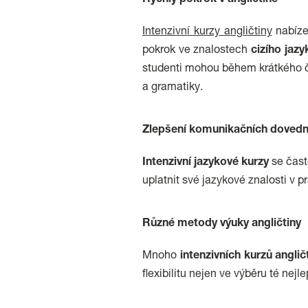
Rychlý pokrok v angličtině
Intenzivní kurzy angličtiny
nabíze
pokrok ve znalostech
cizího jazy
studenti mohou během krátkého č
a gramatiky.
Zlepšení komunikačních dovedn
Intenzivní jazykové kurzy
se čast
uplatnit své jazykové znalosti v 
Různé metody výuky angličtiny
Mnoho
intenzivních
kurzů
anglič
flexibilitu nejen ve výběru té nej