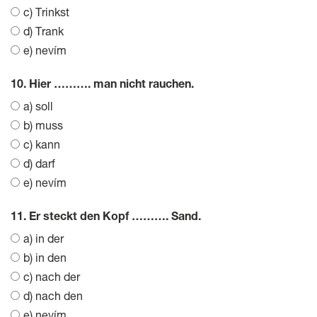
c) Trinkst
d) Trank
e) nevím
10. Hier ………. man nicht rauchen.
a) soll
b) muss
c) kann
d) darf
e) nevím
11. Er steckt den Kopf ………. Sand.
a) in der
b) in den
c) nach der
d) nach den