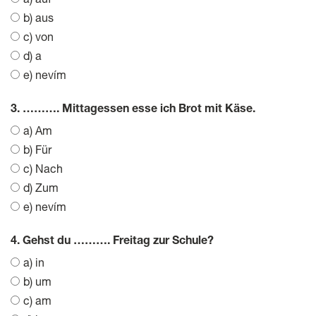
a) auf
b) aus
c) von
d) a
e) nevím
3. ………. Mittagessen esse ich Brot mit Käse.
a) Am
b) Für
c) Nach
d) Zum
e) nevím
4. Gehst du ………. Freitag zur Schule?
a) in
b) um
c) am