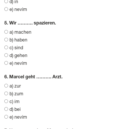
d) in
e) nevím
5. Wir ………. spazieren.
a) machen
b) haben
c) sind
d) gehen
e) nevím
6. Marcel geht ………. Arzt.
a) zur
b) zum
c) im
d) bei
e) nevím