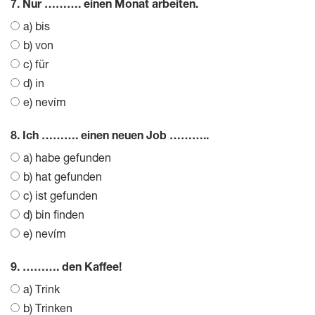
7. Nur ………. einen Monat arbeiten.
a) bis
b) von
c) für
d) in
e) nevím
8. Ich ………. einen neuen Job ………..
a) habe gefunden
b) hat gefunden
c) ist gefunden
d) bin finden
e) nevím
9. ………. den Kaffee!
a) Trink
b) Trinken