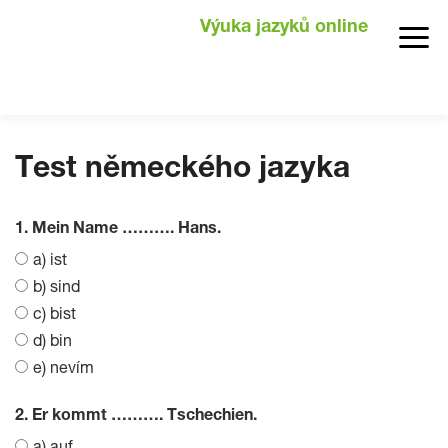
Výuka jazyků online
Test německého jazyka
1. Mein Name ………. Hans.
a) ist
b) sind
c) bist
d) bin
e) nevím
2. Er kommt ………. Tschechien.