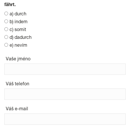
fährt.
a) durch
b) indem
c) somit
d) dadurch
e) nevím
Vaše jméno
Váš telefon
Váš e-mail